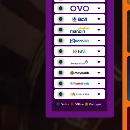
Online
Offline
Gangguan