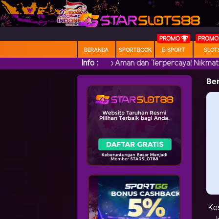
PROMO
PROM
BERANDA
SPORTBOOK
E-SPORT
SLOT
 Terlengkap Aman dan Terpercaya! Nikmati Promo Special ber
Info :
Be
Ke