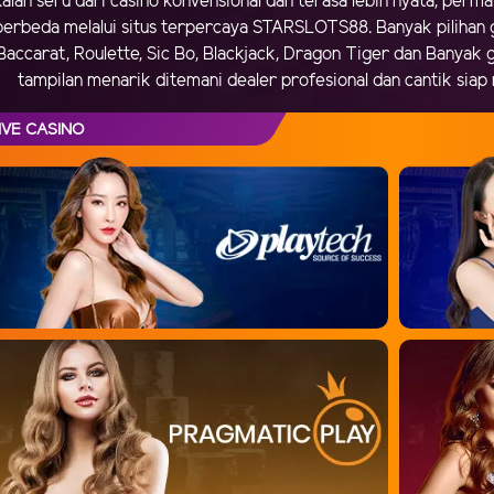
kalah seru dari casino konvensional dan terasa lebih nyata, perm
berbeda melalui situs terpercaya STARSLOTS88. Banyak pilihan g
Baccarat, Roulette, Sic Bo, Blackjack, Dragon Tiger dan Banyak 
tampilan menarik ditemani dealer profesional dan cantik sia
IVE CASINO