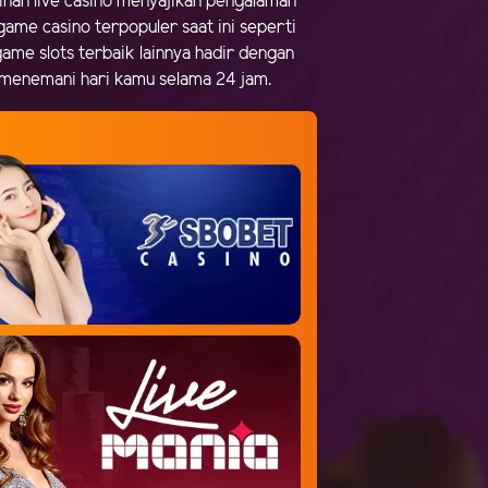
ainan live casino menyajikan pengalaman
ame casino terpopuler saat ini seperti
game slots terbaik lainnya hadir dengan
p menemani hari kamu selama 24 jam.